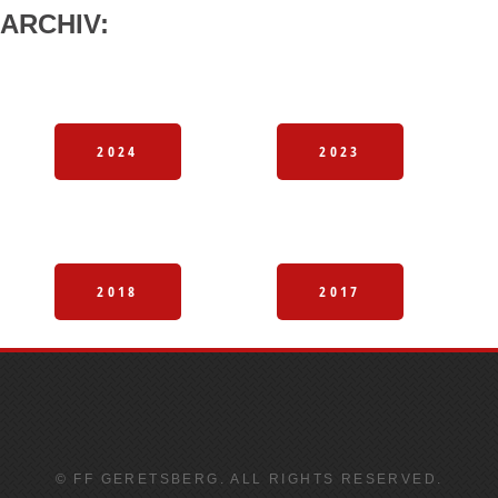
ARCHIV:
2024
2023
2018
2017
© FF GERETSBERG. ALL RIGHTS RESERVED.