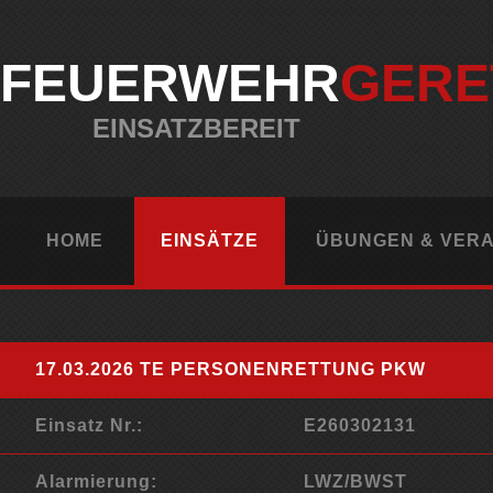
FEUERWEHR
GERE
EINSATZBEREIT
HOME
EINSÄTZE
ÜBUNGEN & VER
17.03.2026 TE PERSONENRETTUNG PKW
Einsatz Nr.:
E260302131
Alarmierung:
LWZ/BWST