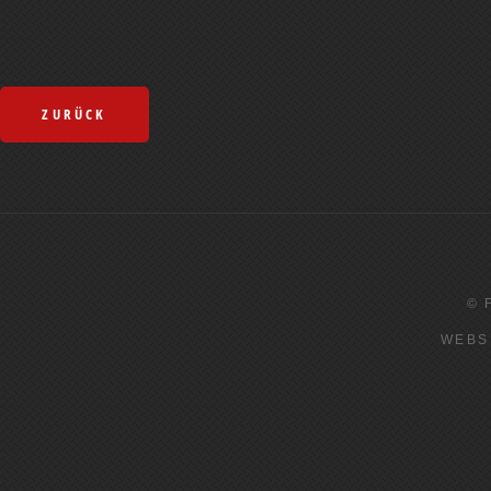
ZURÜCK
© 
WEBS