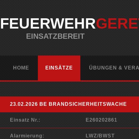
FEUERWEHR
GERE
EINSATZBEREIT
HOME
EINSÄTZE
ÜBUNGEN & VER
23.02.2026 BE BRANDSICHERHEITSWACHE
Einsatz Nr.:
E260202861
Alarmierung:
LWZ/BWST