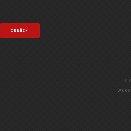
ZURÜCK
© 
WEBS