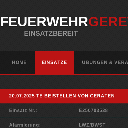
FEUERWEHR
GERE
EINSATZBEREIT
HOME
EINSÄTZE
ÜBUNGEN & VER
20.07.2025 TE BEISTELLEN VON GERÄTEN
Einsatz Nr.:
E250703538
Alarmierung:
LWZ/BWST