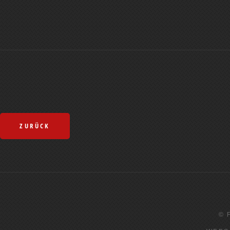
ZURÜCK
© 