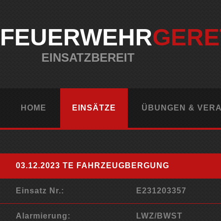
FEUERWEHR
GERE
EINSATZBEREIT
HOME
EINSÄTZE
ÜBUNGEN & VER
03.12.2023 TE FAHRZEUGBERGUNG
Einsatz Nr.:
E231203357
Alarmierung:
LWZ/BWST