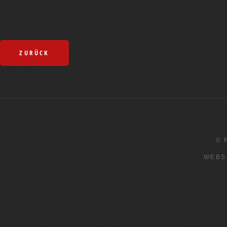
ZURÜCK
© 
WEBS