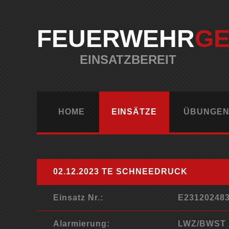
FEUERWEHR
G
EINSATZBEREIT
HOME
EINSÄTZE
ÜBUNGEN
02.12.2023 TE SCHNEEDRUCK
Einsatz Nr.:
E23120248
Alarmierung:
LWZ/BWST