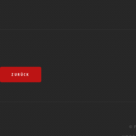
ZURÜCK
© 