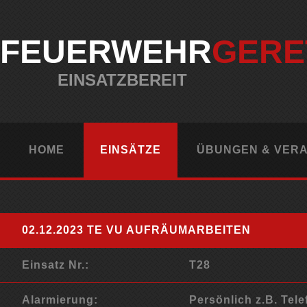
FEUERWEHR
GERE
EINSATZBEREIT
HOME
EINSÄTZE
ÜBUNGEN & VER
02.12.2023 TE VU AUFRÄUMARBEITEN
Einsatz Nr.:
T28
Alarmierung:
Persönlich z.B. Tele