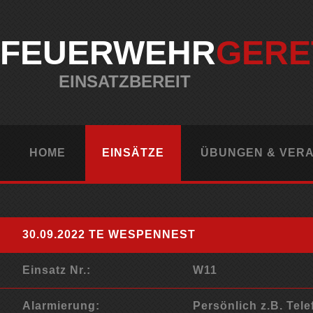
FEUERWEHR
GERE
EINSATZBEREIT
HOME
EINSÄTZE
ÜBUNGEN & VER
30.09.2022 TE WESPENNEST
Einsatz Nr.:
W11
Alarmierung:
Persönlich z.B. Tele