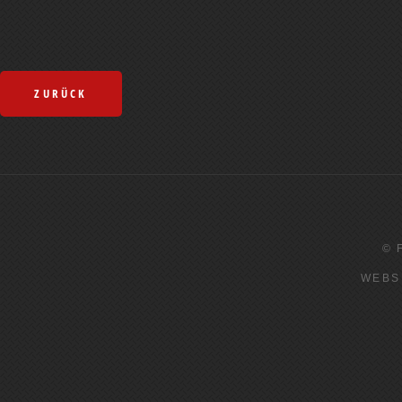
ZURÜCK
© 
WEBS