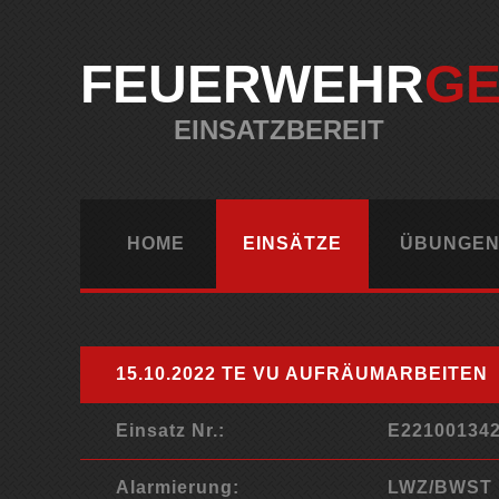
FEUERWEHR
G
EINSATZBEREIT
HOME
EINSÄTZE
ÜBUNGEN
15.10.2022 TE VU AUFRÄUMARBEITEN
Einsatz Nr.:
E22100134
Alarmierung:
LWZ/BWST