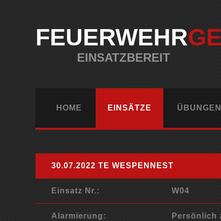
FEUERWEHR
G
EINSATZBEREIT
HOME
EINSÄTZE
ÜBUNGEN
30.07.2022 TE WESPENNEST
Einsatz Nr.:
W04
Alarmierung:
Persönlich 