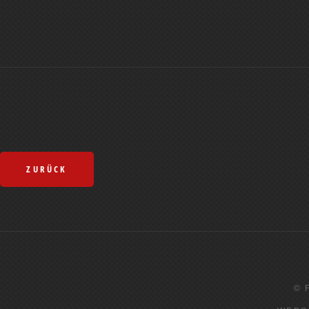
ZURÜCK
© 