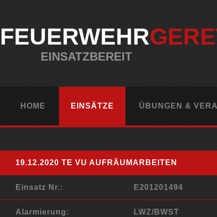
FEUERWEHR
GERE
EINSATZBEREIT
HOME
EINSÄTZE
ÜBUNGEN & VER
19.12.2020 TE VU AUFRÄUMARBEITEN
Einsatz Nr.:
E201201494
Alarmierung:
LWZ/BWST