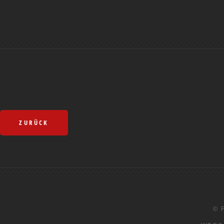
ZURÜCK
© 