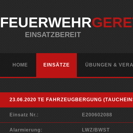
FEUERWEHR
GERE
EINSATZBEREIT
HOME
EINSÄTZE
ÜBUNGEN & VER
23.06.2020 TE FAHRZEUGBERGUNG (TAUCHEIN
Einsatz Nr.:
E200602088
Alarmierung:
LWZ/BWST