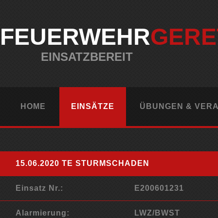
FEUERWEHR
GERE
EINSATZBEREIT
HOME
EINSÄTZE
ÜBUNGEN & VER
15.06.2020 TE STURMSCHADEN
Einsatz Nr.:
E200601231
Alarmierung:
LWZ/BWST