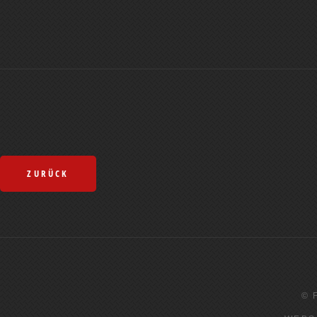
ZURÜCK
© 